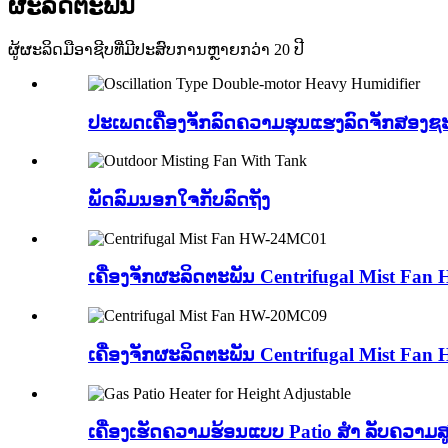
ຜະລິດຕະພັນ
ຜູ້ຜະລິດມືອາຊີບທີ່ມີປະສົບການຫຼາຍກວ່າ 20 ປີ
ປະເພດເຄື່ອງຈັກລົດຄວາມຮຸນແຮງລົດຈັກສອງຊະນ
ພັດລົມນອກໃຈກັບລົດຖັງ
ເຄື່ອງຈັກຜະລິດຕະພັນ Centrifugal Mist Fa
ເຄື່ອງຈັກຜະລິດຕະພັນ Centrifugal Mist Fa
ເຄື່ອງເຮັດຄວາມຮ້ອນແບບ Patio ສຳ ລັບຄວາມສ