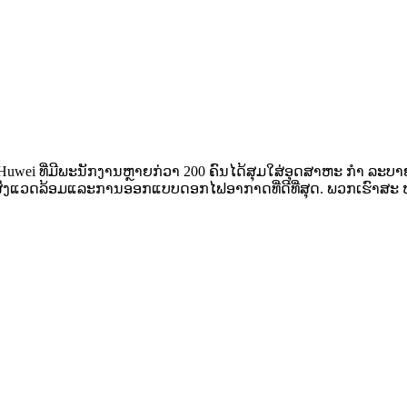
ing Huwei ທີ່ມີພະນັກງານຫຼາຍກ່ວາ 200 ຄົນໄດ້ສຸມໃສ່ອຸດສາຫະ ກຳ ລະ
ດກັບສິ່ງແວດລ້ອມແລະການອອກແບບດອກໄຟອາກາດທີ່ດີທີ່ສຸດ. ພວກເຮົາສະ