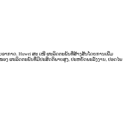
ບາຍອາກາດ. Huwei ສະ ເໜີ ຜະລິດຕະພັນທີ່ສ້າງສັນໂດຍການເພີ່ມ
 ໜອງ ຜະລິດຕະພັນທີ່ມີປະສິດຕິພາບສູງ, ປະຫຍັດພະລັງງານ, ປອດໄພ