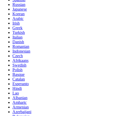
Russian
Japanese
Korean
Arabic
Irish
Greek
Turkish
Italian
Danish
Romanian
Indonesian
Czech
Afrikaans
Swedish
Polish
Basque
Catalan
Esperanto
Hindi
Lao
Albanian
Amharic
Armenian
Azerbaijani