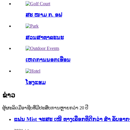
ສະ ໜາມ ກ. ອຟ
ສວນສາທາລະນະ
ເຫດການນອກເຮືອນ
ໂຮງແຮມ
ຂ່າວ
ຜູ້ຜະລິດມືອາຊີບທີ່ມີປະສົບການຫຼາຍກວ່າ 20 ປີ
ແຟນ Mist ຈະສະ ເໜີ ທາງເລືອກທີ່ດີກວ່າ ສຳ ລັບອ