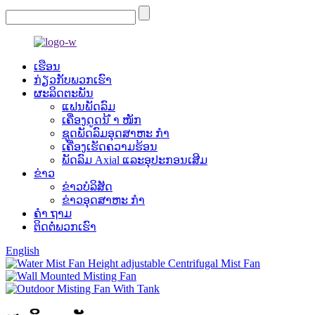
ເຮືອນ
ກ່ຽວ​ກັບ​ພວກ​ເຮົາ
ຜະລິດຕະພັນ
ແຟນພັດລົມ
ເຄື່ອງດູດນ້ ຳ ໜັກ
ຊຸດພັດລົມອຸດສາຫະ ກຳ
ເຄື່ອງເຮັດຄວາມຮ້ອນ
ພັດລົມ Axial ແລະອຸປະກອນເສີມ
ຂ່າວ
ຂ່າວບໍລິສັດ
ຂ່າວອຸດສາຫະ ກຳ
ຄຳ ຖາມ
ຕິດ​ຕໍ່​ພວກ​ເຮົາ
English