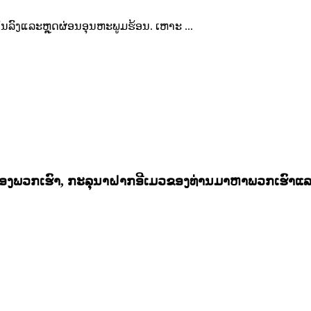
ັນລົງແລະຫຼຸດຜ່ອນອຸນຫະພູມຮ້ອນ. ເຫາະ ...
ຂອງພວກເຮົາ, ກະລຸນາຝາກອີເມວຂອງທ່ານມາຫາພວກເຮົາແລະພ