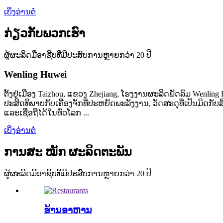
ເບິ່ງອ່ານຕໍ່
ກ່ຽວ​ກັບ​ພວກ​ເຮົາ
ຜູ້ຜະລິດມືອາຊີບທີ່ມີປະສົບການຫຼາຍກວ່າ 20 ປີ
Wenling Huwei
ຕັ້ງຢູ່ເມືອງ Taizhou, ແຂວງ Zhejiang, ໂຮງງານຜະລິດພັດລົມ Wenl
ປະສິດທິພາບກັບເຄື່ອງຈັກທີ່ປະຫຍັດພະລັງງານ, ວັດສະດຸທີ່ເປັນມິ
ແລະເຊື່ອຖືໄດ້ໃນທົ່ວໂລກ ...
ເບິ່ງອ່ານຕໍ່
ການສະ ໝັກ ຜະລິດຕະພັນ
ຜູ້ຜະລິດມືອາຊີບທີ່ມີປະສົບການຫຼາຍກວ່າ 20 ປີ
ຮ້ານອາຫານ