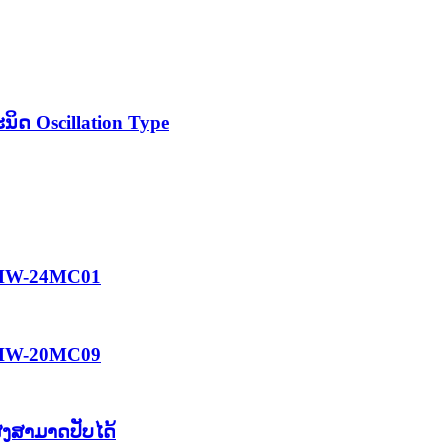
ິດ Oscillation Type
n HW-24MC01
n HW-20MC09
ູງສາມາດປັບໄດ້