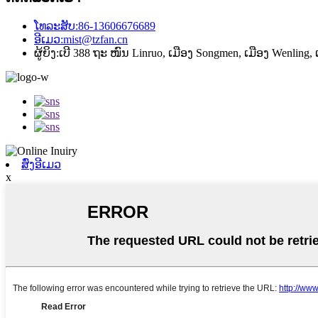
ໂທລະສັບ:
86-13606676689
ອີເມວ:
mist@tzfan.cn
ຜູ້ຍິງ:
ເບີ 388 ຖະ ໜົນ Linruo, ເມືອງ Songmen, ເມືອງ Wenling,
ສົ່ງອີເມວ
x