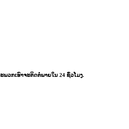
ວກເຮົາຈະຕິດຕໍ່ພາຍໃນ 24 ຊົ່ວໂມງ.