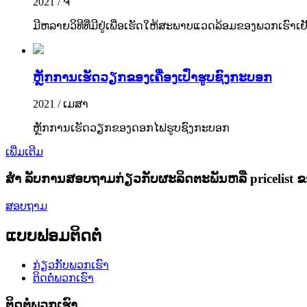
2021 / ຈ
ມີຫລາຍວິທີທີ່ມີຢູ່ເພື່ອເຮັດໃຫ້ສະພາບແວດລ້ອມຂອງພວກເຮົາເຢ
ຫຼັກການເຮັດວຽກຂອງເຄື່ອງເປົ່າຮູບຊົງກະບອກ
2021 / ເມສາ
ຫຼັກການເຮັດວຽກຂອງດອກໄຟຮູບຊົງກະບອກ
ເພີ່ມເຕີມ
ສຳ ລັບການສອບຖາມກ່ຽວກັບຜະລິດຕະພັນຫລື pricelist 
ສອບຖາມ
ແບບຟອມຕິດຕໍ່
ກ່ຽວ​ກັບ​ພວກ​ເຮົາ
ຕິດ​ຕໍ່​ພວກ​ເຮົາ
ຕິດ​ຕໍ່​ພວກ​ເຮົາ